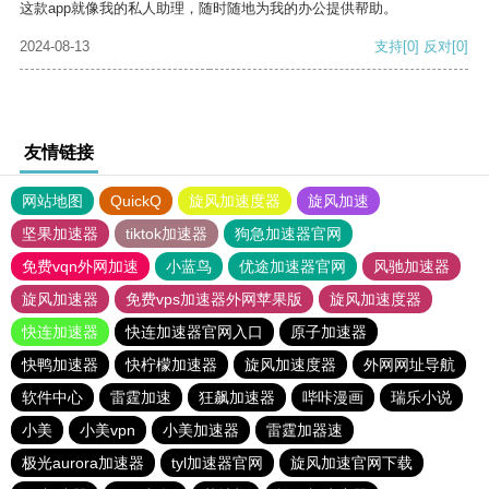
这款app就像我的私人助理，随时随地为我的办公提供帮助。
2024-08-13
支持
[0]
反对
[0]
友情链接
网站地图
QuickQ
旋风加速度器
旋风加速
坚果加速器
tiktok加速器
狗急加速器官网
免费vqn外网加速
小蓝鸟
优途加速器官网
风驰加速器
旋风加速器
免费vps加速器外网苹果版
旋风加速度器
快连加速器
快连加速器官网入口
原子加速器
快鸭加速器
快柠檬加速器
旋风加速度器
外网网址导航
软件中心
雷霆加速
狂飙加速器
哔咔漫画
瑞乐小说
小美
小美vpn
小美加速器
雷霆加器速
极光aurora加速器
tyl加速器官网
旋风加速官网下载