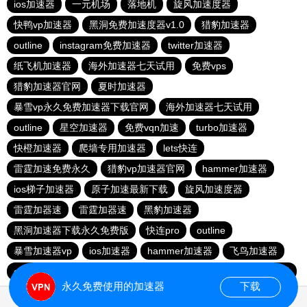
ios加速器
一元机场
落地机
旋风加速度器
快鸭vp加速器
黑洞免费加速度器v1.0
猎豹加速器
outline
instagram免费加速器
twitter加速器
纸飞机加速器
海外加速器七天试用
免费vps
猎豹加速器官网
夏时加速器
暴雪vp永久免费加速器下载官网
海外加速器七天试用
outline
星空加速器
免费vqn加速
turbo加速器
快橙加速器
爬墙专用加速器
lets快连
雷霆加速免费永久
猎豹vp加速器官网
hammer加速器
ios梯子加速器
原子加速最新下载
旋风加速度器
雷霆加器速
雷霆加器速
黑豹加速器
黑洞加速器下载永久免费版
快连pro
outline
暴雪加速器vp
ios加速器
hammer加速器
飞鸟加速器
outline
hammer加速器
快鸭加速器官网
黑洞nvp加速器
永久免费使用的加速器
下载