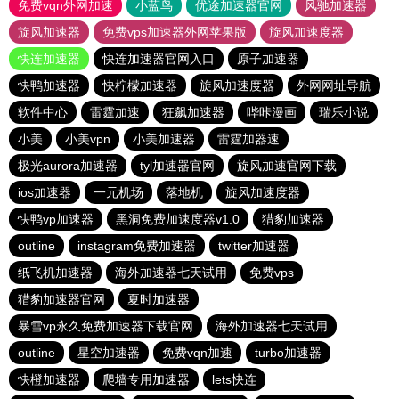
免费vqn外网加速
小蓝鸟
优途加速器官网
风驰加速器
旋风加速器
免费vps加速器外网苹果版
旋风加速度器
快连加速器
快连加速器官网入口
原子加速器
快鸭加速器
快柠檬加速器
旋风加速度器
外网网址导航
软件中心
雷霆加速
狂飙加速器
哔咔漫画
瑞乐小说
小美
小美vpn
小美加速器
雷霆加器速
极光aurora加速器
tyl加速器官网
旋风加速官网下载
ios加速器
一元机场
落地机
旋风加速度器
快鸭vp加速器
黑洞免费加速度器v1.0
猎豹加速器
outline
instagram免费加速器
twitter加速器
纸飞机加速器
海外加速器七天试用
免费vps
猎豹加速器官网
夏时加速器
暴雪vp永久免费加速器下载官网
海外加速器七天试用
outline
星空加速器
免费vqn加速
turbo加速器
快橙加速器
爬墙专用加速器
lets快连