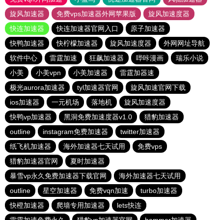
旋风加速器
免费vps加速器外网苹果版
旋风加速度器
快连加速器
快连加速器官网入口
原子加速器
快鸭加速器
快柠檬加速器
旋风加速度器
外网网址导航
软件中心
雷霆加速
狂飙加速器
哔咔漫画
瑞乐小说
小美
小美vpn
小美加速器
雷霆加器速
极光aurora加速器
tyl加速器官网
旋风加速官网下载
ios加速器
一元机场
落地机
旋风加速度器
快鸭vp加速器
黑洞免费加速度器v1.0
猎豹加速器
outline
instagram免费加速器
twitter加速器
纸飞机加速器
海外加速器七天试用
免费vps
猎豹加速器官网
夏时加速器
暴雪vp永久免费加速器下载官网
海外加速器七天试用
outline
星空加速器
免费vqn加速
turbo加速器
快橙加速器
爬墙专用加速器
lets快连