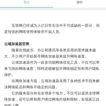
简介
排行
互联网已经成为人们日常生活中不可或缺的一部分，但
是传统的网络使用体验并不如人意。
云墙加速器官网
随着在线娱乐、办公和通讯等各类应用的需求越来越
大，不少用户开始探寻网络加速器来提升网络速度。
云墙加速器作为一款多功能网络优化工具，不仅可以带
来飞快的网络速度，同时还能够提升网络稳定性和用户隐私
保护。
在网络加速方面，云墙加速器采用了各种技术手段来解
决网络延迟和网络不稳定的问题。
它的服务器分布在全球多个地方，不仅可以提供全球网
络加速，还可以帮助用户绕过网络封锁和限制，实现真正自
由的上网。