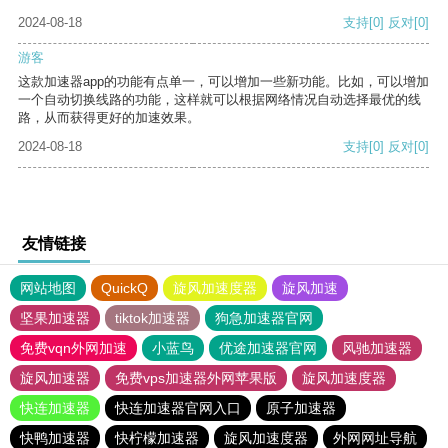
2024-08-18
支持
[0]
反对
[0]
游客
这款加速器app的功能有点单一，可以增加一些新功能。比如，可以增加
一个自动切换线路的功能，这样就可以根据网络情况自动选择最优的线
路，从而获得更好的加速效果。
2024-08-18
支持
[0]
反对
[0]
友情链接
网站地图
QuickQ
旋风加速度器
旋风加速
坚果加速器
tiktok加速器
狗急加速器官网
免费vqn外网加速
小蓝鸟
优途加速器官网
风驰加速器
旋风加速器
免费vps加速器外网苹果版
旋风加速度器
快连加速器
快连加速器官网入口
原子加速器
快鸭加速器
快柠檬加速器
旋风加速度器
外网网址导航