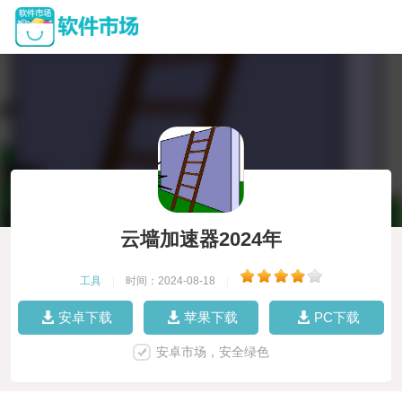
云墙加速器2024年
工具
|
时间：2024-08-18
|
安卓下载
苹果下载
PC下载
安卓市场，安全绿色