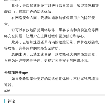
此外，云墙加速器还可以进行流量加密、智能加速和智
能路由，提高用户的网络体验。
在网络安全方面，云墙加速器能够保障用户的隐私安
全。
它可以有效地防范网络欺诈、黑客攻击和身份盗窃等网
络安全问题，让用户在上网过程中更加舒心和放心。
此外，云墙加速器还具有清除追踪记录、保护在线隐私
等功能，完善用户的网络安全防护。
总的来说，云墙加速器是一款功能强大的网络加速器，
旨在为用户带来更快速、更稳定和更安全的网络环境。
云墙加速器npv
如果您希望享受更好的网络使用体验，不妨试试云墙加
速器。
#3#
评论