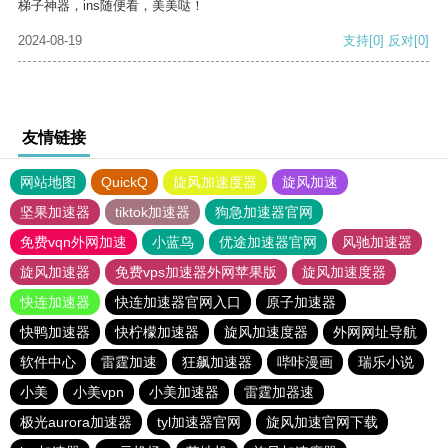
梯子神器，ins随便看，美美哒！
2024-08-19
支持
[0]
反对
[0]
友情链接
网站地图
QuickQ
旋风加速度器
旋风加速
坚果加速器
tiktok加速器
狗急加速器官网
免费vqn外网加速
小蓝鸟
优途加速器官网
风驰加速器
旋风加速器
免费vps加速器外网苹果版
旋风加速度器
快连加速器
快连加速器官网入口
原子加速器
快鸭加速器
快柠檬加速器
旋风加速度器
外网网址导航
软件中心
雷霆加速
狂飙加速器
哔咔漫画
瑞乐小说
小美
小美vpn
小美加速器
雷霆加器速
极光aurora加速器
tyl加速器官网
旋风加速官网下载