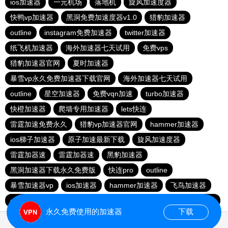
ios加速器
一元机场
落地机
旋风加速度器
快鸭vp加速器
黑洞免费加速度器v1.0
猎豹加速器
outline
instagram免费加速器
twitter加速器
纸飞机加速器
海外加速器七天试用
免费vps
猎豹加速器官网
夏时加速器
暴雪vp永久免费加速器下载官网
海外加速器七天试用
outline
星空加速器
免费vqn加速
turbo加速器
快橙加速器
爬墙专用加速器
lets快连
雷霆加速免费永久
猎豹vp加速器官网
hammer加速器
ios梯子加速器
原子加速最新下载
旋风加速度器
雷霆加器速
雷霆加器速
黑豹加速器
黑洞加速器下载永久免费版
快连pro
outline
暴雪加速器vp
ios加速器
hammer加速器
飞鸟加速器
outline
hammer加速器
快鸭加速器官网
黑洞nvp加速器
永久免费使用的加速器
下载