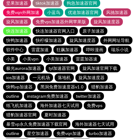
坚果加速器
tiktok加速器
狗急加速器官网
免费vqn外网加速
小蓝鸟
优途加速器官网
风驰加速器
旋风加速器
免费vps加速器外网苹果版
旋风加速度器
快连加速器
快连加速器官网入口
原子加速器
快鸭加速器
快柠檬加速器
旋风加速度器
外网网址导航
软件中心
雷霆加速
狂飙加速器
哔咔漫画
瑞乐小说
小美
小美vpn
小美加速器
雷霆加器速
极光aurora加速器
tyl加速器官网
旋风加速官网下载
ios加速器
一元机场
落地机
旋风加速度器
快鸭vp加速器
黑洞免费加速度器v1.0
猎豹加速器
outline
instagram免费加速器
twitter加速器
纸飞机加速器
海外加速器七天试用
免费vps
猎豹加速器官网
夏时加速器
暴雪vp永久免费加速器下载官网
海外加速器七天试用
outline
星空加速器
免费vqn加速
turbo加速器