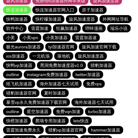
旋风加速器
免费vps加速器外网苹果版
旋风加速度器
快连加速器
快连加速器官网入口
原子加速器
快鸭加速器
快柠檬加速器
旋风加速度器
外网网址导航
软件中心
雷霆加速
狂飙加速器
哔咔漫画
瑞乐小说
小美
小美vpn
小美加速器
雷霆加器速
极光aurora加速器
tyl加速器官网
旋风加速官网下载
ios加速器
一元机场
落地机
旋风加速度器
快鸭vp加速器
黑洞免费加速度器v1.0
猎豹加速器
outline
instagram免费加速器
twitter加速器
纸飞机加速器
海外加速器七天试用
免费vps
猎豹加速器官网
夏时加速器
暴雪vp永久免费加速器下载官网
海外加速器七天试用
outline
星空加速器
免费vqn加速
turbo加速器
快橙加速器
爬墙专用加速器
lets快连
雷霆加速免费永久
猎豹vp加速器官网
hammer加速器