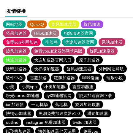
友情链接
网站地图
QuickQ
旋风加速度器
旋风加速
坚果加速器
tiktok加速器
狗急加速器官网
免费vqn外网加速
小蓝鸟
优途加速器官网
风驰加速器
旋风加速器
免费vps加速器外网苹果版
旋风加速度器
快连加速器
快连加速器官网入口
原子加速器
快鸭加速器
快柠檬加速器
旋风加速度器
外网网址导航
软件中心
雷霆加速
狂飙加速器
哔咔漫画
瑞乐小说
小美
小美vpn
小美加速器
雷霆加器速
极光aurora加速器
tyl加速器官网
旋风加速官网下载
ios加速器
一元机场
落地机
旋风加速度器
快鸭vp加速器
黑洞免费加速度器v1.0
猎豹加速器
outline
instagram免费加速器
twitter加速器
纸飞机加速器
海外加速器七天试用
免费vps