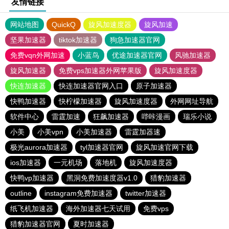
友情链接
网站地图
QuickQ
旋风加速度器
旋风加速
坚果加速器
tiktok加速器
狗急加速器官网
免费vqn外网加速
小蓝鸟
优途加速器官网
风驰加速器
旋风加速器
免费vps加速器外网苹果版
旋风加速度器
快连加速器
快连加速器官网入口
原子加速器
快鸭加速器
快柠檬加速器
旋风加速度器
外网网址导航
软件中心
雷霆加速
狂飙加速器
哔咔漫画
瑞乐小说
小美
小美vpn
小美加速器
雷霆加器速
极光aurora加速器
tyl加速器官网
旋风加速官网下载
ios加速器
一元机场
落地机
旋风加速度器
快鸭vp加速器
黑洞免费加速度器v1.0
猎豹加速器
outline
instagram免费加速器
twitter加速器
纸飞机加速器
海外加速器七天试用
免费vps
猎豹加速器官网
夏时加速器