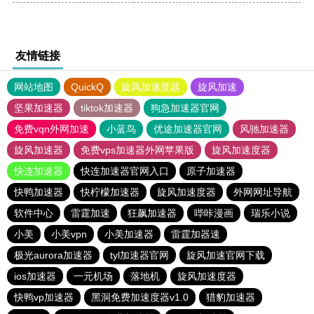
友情链接
网站地图
QuickQ
旋风加速度器
旋风加速
坚果加速器
tiktok加速器
狗急加速器官网
免费vqn外网加速
小蓝鸟
优途加速器官网
风驰加速器
旋风加速器
免费vps加速器外网苹果版
旋风加速度器
快连加速器
快连加速器官网入口
原子加速器
快鸭加速器
快柠檬加速器
旋风加速度器
外网网址导航
软件中心
雷霆加速
狂飙加速器
哔咔漫画
瑞乐小说
小美
小美vpn
小美加速器
雷霆加器速
极光aurora加速器
tyl加速器官网
旋风加速官网下载
ios加速器
一元机场
落地机
旋风加速度器
快鸭vp加速器
黑洞免费加速度器v1.0
猎豹加速器