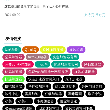
这款游戏的音乐非常优美，听了让人心旷神怡。
2024-09-09
支持
[0]
反对
[0]
友情链接
网站地图
QuickQ
旋风加速度器
旋风加速
坚果加速器
tiktok加速器
狗急加速器官网
免费vqn外网加速
小蓝鸟
优途加速器官网
风驰加速器
旋风加速器
免费vps加速器外网苹果版
旋风加速度器
快连加速器
快连加速器官网入口
原子加速器
快鸭加速器
快柠檬加速器
旋风加速度器
外网网址导航
软件中心
雷霆加速
狂飙加速器
哔咔漫画
瑞乐小说
小美
小美vpn
小美加速器
雷霆加器速
极光aurora加速器
tyl加速器官网
旋风加速官网下载