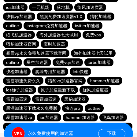
ios加速器
一元机场
落地机
旋风加速度器
快鸭vp加速器
黑洞免费加速度器v1.0
猎豹加速器
outline
instagram免费加速器
twitter加速器
纸飞机加速器
海外加速器七天试用
免费vps
猎豹加速器官网
夏时加速器
暴雪vp永久免费加速器下载官网
海外加速器七天试用
outline
星空加速器
免费vqn加速
turbo加速器
快橙加速器
爬墙专用加速器
lets快连
雷霆加速免费永久
猎豹vp加速器官网
hammer加速器
ios梯子加速器
原子加速最新下载
旋风加速度器
雷霆加器速
雷霆加器速
黑豹加速器
黑洞加速器下载永久免费版
快连pro
outline
暴雪加速器vp
ios加速器
hammer加速器
飞鸟加速器
outline
hammer加速器
快鸭加速器官网
黑洞nvp加速器
永久免费使用的加速器
下载