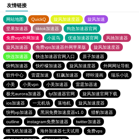
友情链接
网站地图
QuickQ
旋风加速度器
旋风加速
坚果加速器
tiktok加速器
狗急加速器官网
免费vqn外网加速
小蓝鸟
优途加速器官网
风驰加速器
旋风加速器
免费vps加速器外网苹果版
旋风加速度器
快连加速器
快连加速器官网入口
原子加速器
快鸭加速器
快柠檬加速器
旋风加速度器
外网网址导航
软件中心
雷霆加速
狂飙加速器
哔咔漫画
瑞乐小说
小美
小美vpn
小美加速器
雷霆加器速
极光aurora加速器
tyl加速器官网
旋风加速官网下载
ios加速器
一元机场
落地机
旋风加速度器
快鸭vp加速器
黑洞免费加速度器v1.0
猎豹加速器
outline
instagram免费加速器
twitter加速器
纸飞机加速器
海外加速器七天试用
免费vps