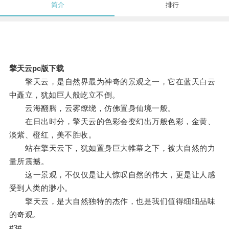
简介
排行
擎天云pc版下载
擎天云，是自然界最为神奇的景观之一，它在蓝天白云
中矗立，犹如巨人般屹立不倒。
云海翻腾，云雾缭绕，仿佛置身仙境一般。
在日出时分，擎天云的色彩会变幻出万般色彩，金黄、
淡紫、橙红，美不胜收。
站在擎天云下，犹如置身巨大帷幕之下，被大自然的力
量所震撼。
这一景观，不仅仅是让人惊叹自然的伟大，更是让人感
受到人类的渺小。
擎天云，是大自然独特的杰作，也是我们值得细细品味
的奇观。
#3#