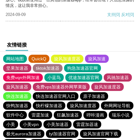
情况，这让我非常担心。
2024-09-09
支持
[0]
反对
[0]
友情链接
网站地图
QuickQ
旋风加速度器
旋风加速
坚果加速器
tiktok加速器
狗急加速器官网
免费vqn外网加速
小蓝鸟
优途加速器官网
风驰加速器
旋风加速器
免费vps加速器外网苹果版
旋风加速度器
快连加速器
快连加速器官网入口
原子加速器
快鸭加速器
快柠檬加速器
旋风加速度器
外网网址导航
软件中心
雷霆加速
狂飙加速器
哔咔漫画
瑞乐小说
小美
小美vpn
小美加速器
雷霆加器速
极光aurora加速器
tyl加速器官网
旋风加速官网下载