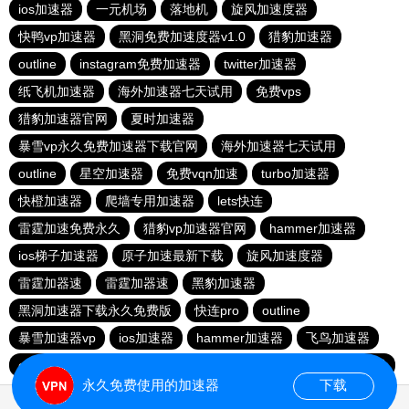
ios加速器
一元机场
落地机
旋风加速度器
快鸭vp加速器
黑洞免费加速度器v1.0
猎豹加速器
outline
instagram免费加速器
twitter加速器
纸飞机加速器
海外加速器七天试用
免费vps
猎豹加速器官网
夏时加速器
暴雪vp永久免费加速器下载官网
海外加速器七天试用
outline
星空加速器
免费vqn加速
turbo加速器
快橙加速器
爬墙专用加速器
lets快连
雷霆加速免费永久
猎豹vp加速器官网
hammer加速器
ios梯子加速器
原子加速最新下载
旋风加速度器
雷霆加器速
雷霆加器速
黑豹加速器
黑洞加速器下载永久免费版
快连pro
outline
暴雪加速器vp
ios加速器
hammer加速器
飞鸟加速器
outline
hammer加速器
快鸭加速器官网
黑洞nvp加速器
永久免费使用的加速器
下载