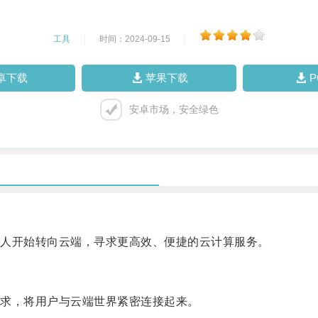
工具
|
时间：2024-09-15
|
卓下载
苹果下载
安卓市场，安全绿色
人开始转向云端，寻求更高效、便捷的云计算服务。
求，将用户与云端世界紧密连接起来。