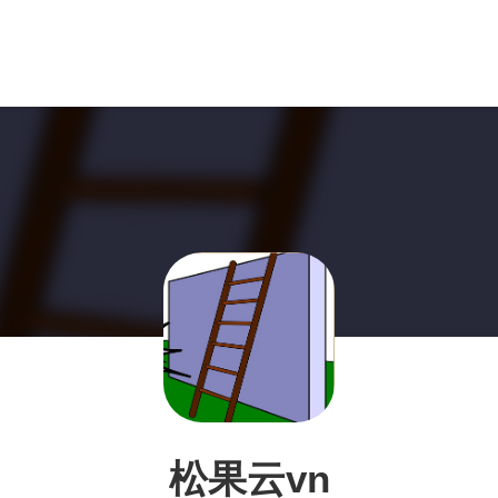
松果云vn