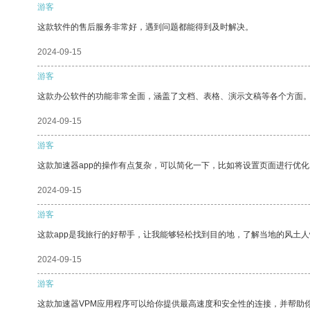
游客
这款软件的售后服务非常好，遇到问题都能得到及时解决。
2024-09-15
游客
这款办公软件的功能非常全面，涵盖了文档、表格、演示文稿等各个方面
2024-09-15
游客
这款加速器app的操作有点复杂，可以简化一下，比如将设置页面进行优化
2024-09-15
游客
这款app是我旅行的好帮手，让我能够轻松找到目的地，了解当地的风土人
2024-09-15
游客
这款加速器VPM应用程序可以给你提供最高速度和安全性的连接，并帮助