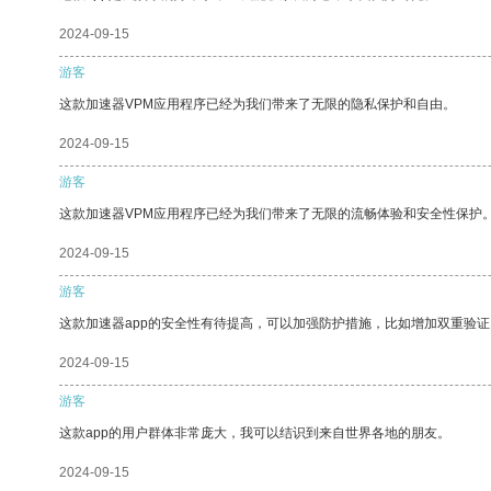
2024-09-15
游客
这款加速器VPM应用程序已经为我们带来了无限的隐私保护和自由。
2024-09-15
游客
这款加速器VPM应用程序已经为我们带来了无限的流畅体验和安全性保护
2024-09-15
游客
这款加速器app的安全性有待提高，可以加强防护措施，比如增加双重验证
2024-09-15
游客
这款app的用户群体非常庞大，我可以结识到来自世界各地的朋友。
2024-09-15