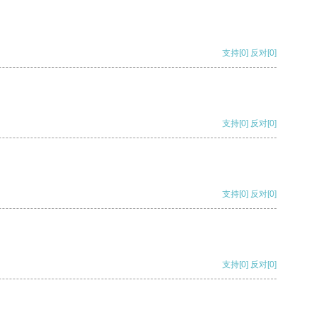
支持
[0]
反对
[0]
支持
[0]
反对
[0]
支持
[0]
反对
[0]
支持
[0]
反对
[0]