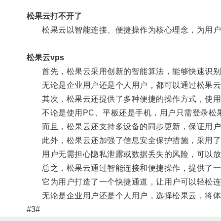
松果云打不开了
松果云以智能连接、便捷操作为核心理念，为用户
松果云vps
首先，松果云采用创新的智能算法，能够快速识别、
无论是企业用户还是个人用户，都可以通过松果云
其次，松果云还提供了多种便捷的操作方式，使用
不论是使用PC、平板还是手机，用户只需登录松果
而且，松果云还支持多设备的同步更新，保证用户
此外，松果云还加强了信息安全保护措施，采用了先
用户无需担心隐私泄露或数据丢失的风险，可以放
总之，松果云通过智能连接和便捷操作，提供了一
它为用户打造了一个快捷通道，让用户可以轻松连
无论是企业用户还是个人用户，选择松果云，将体
#3#