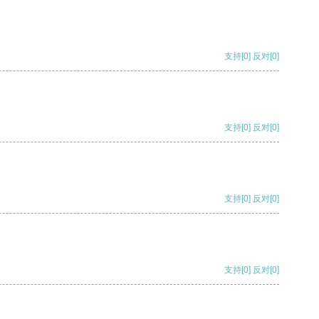
支持
[0]
反对
[0]
支持
[0]
反对
[0]
支持
[0]
反对
[0]
支持
[0]
反对
[0]