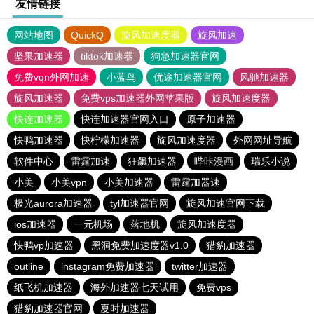
友情链接
网站地图
QuickQ
旋风加速度器
旋风加速
坚果加速器
tiktok加速器
狗急加速器官网
免费vqn外网加速
小蓝鸟
优途加速器官网
风驰加速器
旋风加速器
免费vps加速器外网苹果版
旋风加速度器
快连加速器
快连加速器官网入口
原子加速器
快鸭加速器
快柠檬加速器
旋风加速度器
外网网址导航
软件中心
雷霆加速
狂飙加速器
哔咔漫画
瑞乐小说
小美
小美vpn
小美加速器
雷霆加器速
极光aurora加速器
tyl加速器官网
旋风加速官网下载
ios加速器
一元机场
落地机
旋风加速度器
快鸭vp加速器
黑洞免费加速度器v1.0
猎豹加速器
outline
instagram免费加速器
twitter加速器
纸飞机加速器
海外加速器七天试用
免费vps
猎豹加速器官网
夏时加速器