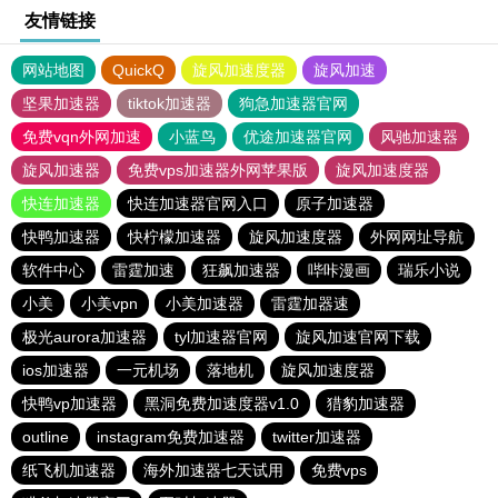
友情链接
网站地图
QuickQ
旋风加速度器
旋风加速
坚果加速器
tiktok加速器
狗急加速器官网
免费vqn外网加速
小蓝鸟
优途加速器官网
风驰加速器
旋风加速器
免费vps加速器外网苹果版
旋风加速度器
快连加速器
快连加速器官网入口
原子加速器
快鸭加速器
快柠檬加速器
旋风加速度器
外网网址导航
软件中心
雷霆加速
狂飙加速器
哔咔漫画
瑞乐小说
小美
小美vpn
小美加速器
雷霆加器速
极光aurora加速器
tyl加速器官网
旋风加速官网下载
ios加速器
一元机场
落地机
旋风加速度器
快鸭vp加速器
黑洞免费加速度器v1.0
猎豹加速器
outline
instagram免费加速器
twitter加速器
纸飞机加速器
海外加速器七天试用
免费vps