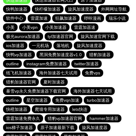
快连加速器
快连加速器官网入口
原子加速器
快鸭加速器
快柠檬加速器
旋风加速度器
外网网址导航
软件中心
雷霆加速
狂飙加速器
哔咔漫画
瑞乐小说
小美
小美vpn
小美加速器
雷霆加器速
极光aurora加速器
tyl加速器官网
旋风加速官网下载
ios加速器
一元机场
落地机
旋风加速度器
快鸭vp加速器
黑洞免费加速度器v1.0
猎豹加速器
outline
instagram免费加速器
twitter加速器
纸飞机加速器
海外加速器七天试用
免费vps
猎豹加速器官网
夏时加速器
暴雪vp永久免费加速器下载官网
海外加速器七天试用
outline
星空加速器
免费vqn加速
turbo加速器
快橙加速器
爬墙专用加速器
lets快连
雷霆加速免费永久
猎豹vp加速器官网
hammer加速器
ios梯子加速器
原子加速最新下载
旋风加速度器