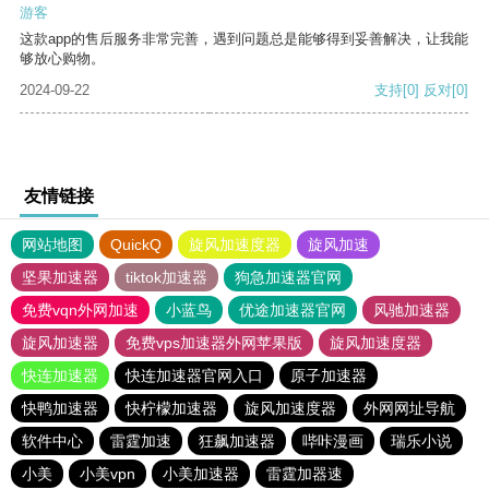
游客
这款app的售后服务非常完善，遇到问题总是能够得到妥善解决，让我能
够放心购物。
2024-09-22
支持
[0]
反对
[0]
友情链接
网站地图
QuickQ
旋风加速度器
旋风加速
坚果加速器
tiktok加速器
狗急加速器官网
免费vqn外网加速
小蓝鸟
优途加速器官网
风驰加速器
旋风加速器
免费vps加速器外网苹果版
旋风加速度器
快连加速器
快连加速器官网入口
原子加速器
快鸭加速器
快柠檬加速器
旋风加速度器
外网网址导航
软件中心
雷霆加速
狂飙加速器
哔咔漫画
瑞乐小说
小美
小美vpn
小美加速器
雷霆加器速