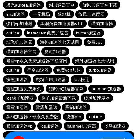
极光aurora加速器
tyl加速器官网
旋风加速官网下载
ios加速器
一元机场
落地机
旋风加速度器
快鸭vp加速器
黑洞免费加速度器v1.0
猎豹加速器
outline
instagram免费加速器
twitter加速器
纸飞机加速器
海外加速器七天试用
免费vps
猎豹加速器官网
夏时加速器
暴雪vp永久免费加速器下载官网
海外加速器七天试用
outline
星空加速器
免费vqn加速
turbo加速器
快橙加速器
爬墙专用加速器
lets快连
雷霆加速免费永久
猎豹vp加速器官网
hammer加速器
ios梯子加速器
原子加速最新下载
旋风加速度器
雷霆加器速
雷霆加器速
黑豹加速器
黑洞加速器下载永久免费版
快连pro
outline
暴雪加速器vp
ios加速器
hammer加速器
飞鸟加速器
outline
hammer加速器
快鸭加速器官网
黑洞nvp加速器