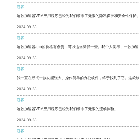
游客
这款加速器VPM应用程序已经为我们带来了无限的隐私保护和安全性保护
2024-09-28
游客
这款加速器app的价格有点贵，可以适当降低一些。我个人觉得，一款加速
2024-09-28
游客
我一直在寻找一款功能强大、操作简单的办公软件，终于找到了它。这款
2024-09-28
游客
这款加速器VPM应用程序已经为我们带来了无限的流畅体验。
2024-09-28
游客