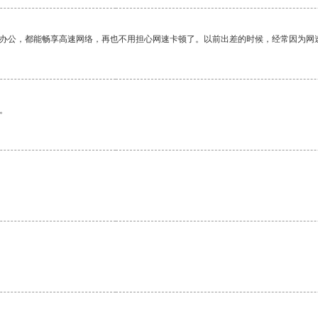
作办公，都能畅享高速网络，再也不用担心网速卡顿了。以前出差的时候，经常因为网
。