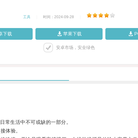
工具
|
时间：2024-09-28
|
卓下载
苹果下载
安卓市场，安全绿色
日常生活中不可或缺的一部分。
接体验。