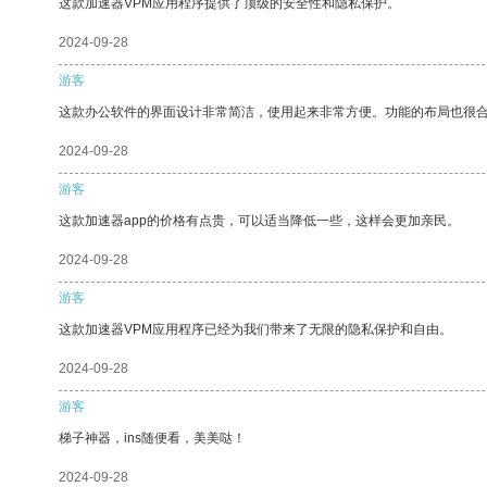
这款加速器VPM应用程序提供了顶级的安全性和隐私保护。
2024-09-28
游客
这款办公软件的界面设计非常简洁，使用起来非常方便。功能的布局也很
2024-09-28
游客
这款加速器app的价格有点贵，可以适当降低一些，这样会更加亲民。
2024-09-28
游客
这款加速器VPM应用程序已经为我们带来了无限的隐私保护和自由。
2024-09-28
游客
梯子神器，ins随便看，美美哒！
2024-09-28