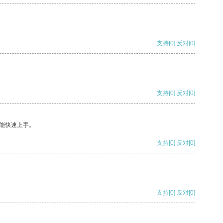
支持
[0]
反对
[0]
支持
[0]
反对
[0]
能快速上手。
支持
[0]
反对
[0]
支持
[0]
反对
[0]