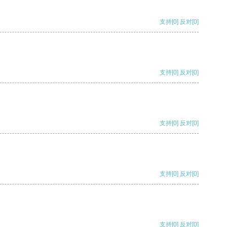
支持
[0]
反对
[0]
支持
[0]
反对
[0]
支持
[0]
反对
[0]
支持
[0]
反对
[0]
支持
[0]
反对
[0]