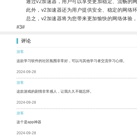
通过v2加速器，用户可以享受更加稳定、流畅的网
此外，v2加速器还为用户提供安全、稳定的网络环
总之，v2加速器将为您带来更加愉快的网络体验，
#3#
评论
游客
这款学习软件的社区氛围非常好，可以与其他学习者交流学习心得。
2024-09-28
游客
这款游戏的剧情非常感人，让我久久不能忘怀。
2024-09-28
游客
这个是app神器
2024-09-28