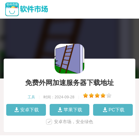
免费外网加速服务器下载地址
工具
|
时间：2024-09-28
|
安卓下载
苹果下载
PC下载
安卓市场，安全绿色