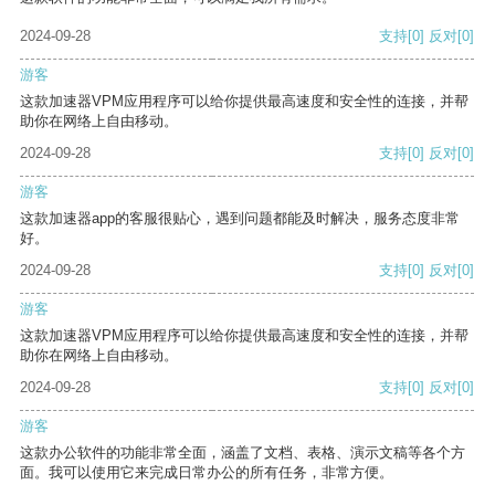
2024-09-28
支持
[0]
反对
[0]
游客
这款加速器VPM应用程序可以给你提供最高速度和安全性的连接，并帮
助你在网络上自由移动。
2024-09-28
支持
[0]
反对
[0]
游客
这款加速器app的客服很贴心，遇到问题都能及时解决，服务态度非常
好。
2024-09-28
支持
[0]
反对
[0]
游客
这款加速器VPM应用程序可以给你提供最高速度和安全性的连接，并帮
助你在网络上自由移动。
2024-09-28
支持
[0]
反对
[0]
游客
这款办公软件的功能非常全面，涵盖了文档、表格、演示文稿等各个方
面。我可以使用它来完成日常办公的所有任务，非常方便。