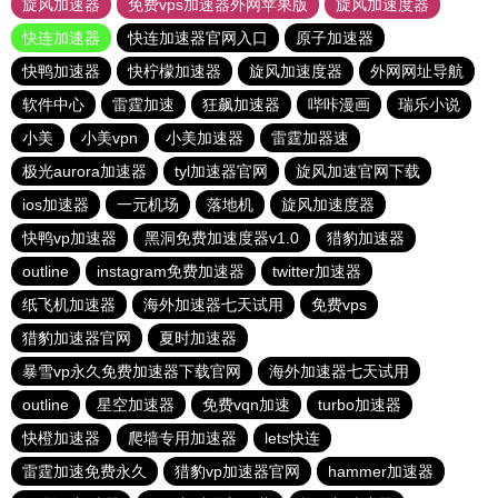
旋风加速器
免费vps加速器外网苹果版
旋风加速度器
快连加速器
快连加速器官网入口
原子加速器
快鸭加速器
快柠檬加速器
旋风加速度器
外网网址导航
软件中心
雷霆加速
狂飙加速器
哔咔漫画
瑞乐小说
小美
小美vpn
小美加速器
雷霆加器速
极光aurora加速器
tyl加速器官网
旋风加速官网下载
ios加速器
一元机场
落地机
旋风加速度器
快鸭vp加速器
黑洞免费加速度器v1.0
猎豹加速器
outline
instagram免费加速器
twitter加速器
纸飞机加速器
海外加速器七天试用
免费vps
猎豹加速器官网
夏时加速器
暴雪vp永久免费加速器下载官网
海外加速器七天试用
outline
星空加速器
免费vqn加速
turbo加速器
快橙加速器
爬墙专用加速器
lets快连
雷霆加速免费永久
猎豹vp加速器官网
hammer加速器