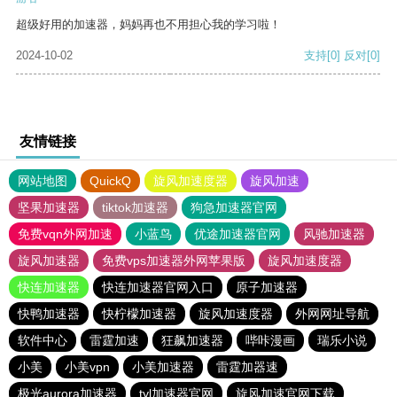
超级好用的加速器，妈妈再也不用担心我的学习啦！
2024-10-02
支持
[0]
反对
[0]
友情链接
网站地图
QuickQ
旋风加速度器
旋风加速
坚果加速器
tiktok加速器
狗急加速器官网
免费vqn外网加速
小蓝鸟
优途加速器官网
风驰加速器
旋风加速器
免费vps加速器外网苹果版
旋风加速度器
快连加速器
快连加速器官网入口
原子加速器
快鸭加速器
快柠檬加速器
旋风加速度器
外网网址导航
软件中心
雷霆加速
狂飙加速器
哔咔漫画
瑞乐小说
小美
小美vpn
小美加速器
雷霆加器速
极光aurora加速器
tyl加速器官网
旋风加速官网下载