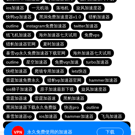
ios加速器
一元机场
落地机
旋风加速度器
快鸭vp加速器
黑洞免费加速度器v1.0
猎豹加速器
outline
instagram免费加速器
twitter加速器
纸飞机加速器
海外加速器七天试用
免费vps
猎豹加速器官网
夏时加速器
暴雪vp永久免费加速器下载官网
海外加速器七天试用
outline
星空加速器
免费vqn加速
turbo加速器
快橙加速器
爬墙专用加速器
lets快连
雷霆加速免费永久
猎豹vp加速器官网
hammer加速器
ios梯子加速器
原子加速最新下载
旋风加速度器
雷霆加器速
雷霆加器速
黑豹加速器
黑洞加速器下载永久免费版
快连pro
outline
暴雪加速器vp
ios加速器
hammer加速器
飞鸟加速器
outline
hammer加速器
快鸭加速器官网
黑洞nvp加速器
永久免费使用的加速器
下载