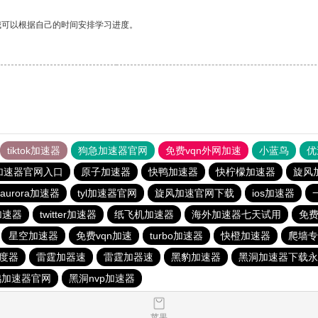
我可以根据自己的时间安排学习进度。
tiktok加速器
狗急加速器官网
免费vqn外网加速
小蓝鸟
优
加速器官网入口
原子加速器
快鸭加速器
快柠檬加速器
旋风
aurora加速器
tyl加速器官网
旋风加速官网下载
ios加速器
费加速器
twitter加速器
纸飞机加速器
海外加速器七天试用
免费
星空加速器
免费vqn加速
turbo加速器
快橙加速器
爬墙专
度器
雷霆加器速
雷霆加器速
黑豹加速器
黑洞加速器下载永
鸭加速器官网
黑洞nvp加速器
苹果