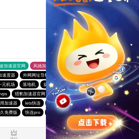
支持
[0]
反对
[0]
途加速器官网
风驰加速器
旋风加速器
加速度器
外网网址导航
软件中心
雷霆加速
狂飙加速器
一元机场
落地机
旋风加速度器
快鸭vp加速器
vps
猎豹加速器官网
夏时加速器
用加速器
lets快连
雷霆加速免费永久
猎豹vp加速器官网
久免费版
快连pro
outline
暴雪加速器vp
ios加速器
0.026344s
排行
推荐