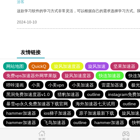
游客
这款学习软件的学习方式非常灵活，可以根据自己的需求选择学习方式。
2024-10-10
友情链接
网站地图
QuickQ
旋风加速度器
旋风加速
坚果加速器
免费vps加速器外网苹果版
旋风加速度器
快连加速器
快连
哔咔漫画
小美
小美vpn
小美加速器
雷霆加器速
极光
黑洞免费加速度器v1.0
猎豹加速器
outline
instagram免
暴雪vp永久免费加速器下载官网
海外加速器七天试用
outline
hammer加速器
ios梯子加速器
原子加速最新下载
旋风加速
hammer加速器
飞鸟加速器
outline
hammer加速器
快
首页
安卓