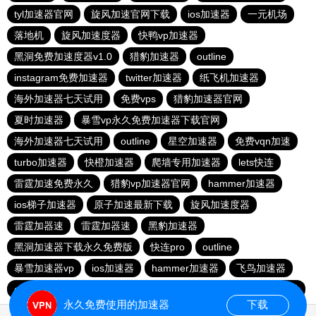
tyl加速器官网
旋风加速官网下载
ios加速器
一元机场
落地机
旋风加速度器
快鸭vp加速器
黑洞免费加速度器v1.0
猎豹加速器
outline
instagram免费加速器
twitter加速器
纸飞机加速器
海外加速器七天试用
免费vps
猎豹加速器官网
夏时加速器
暴雪vp永久免费加速器下载官网
海外加速器七天试用
outline
星空加速器
免费vqn加速
turbo加速器
快橙加速器
爬墙专用加速器
lets快连
雷霆加速免费永久
猎豹vp加速器官网
hammer加速器
ios梯子加速器
原子加速最新下载
旋风加速度器
雷霆加器速
雷霆加器速
黑豹加速器
黑洞加速器下载永久免费版
快连pro
outline
暴雪加速器vp
ios加速器
hammer加速器
飞鸟加速器
outline
hammer加速器
快鸭加速器官网
黑洞nvp加速器
永久免费使用的加速器
下载