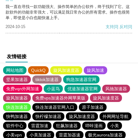
我一直在寻找一款功能强大、操作简单的办公软件，终于找到了它。这
款软件的功能非常强大，可以满足我日常办公的所有需求。操作也很简
单，即使是小白也能快速上手。
2024-10-15
支持
[0]
反对
[0]
友情链接
网站地图
QuickQ
旋风加速度器
旋风加速
坚果加速器
tiktok加速器
狗急加速器官网
免费vqn外网加速
小蓝鸟
优途加速器官网
风驰加速器
旋风加速器
免费vps加速器外网苹果版
旋风加速度器
快连加速器
快连加速器官网入口
原子加速器
快鸭加速器
快柠檬加速器
旋风加速度器
外网网址导航
软件中心
雷霆加速
狂飙加速器
哔咔漫画
小美
小美vpn
小美加速器
雷霆加器速
极光aurora加速器