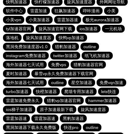
快鸭加速器
快柠檬加速器
旋风加速度器
外网网址导航
软件中心
雷霆加速
狂飙加速器
哔咔漫画
小美
小美vpn
小美加速器
雷霆加器速
极光aurora加速器
tyl加速器官网
旋风加速官网下载
ios加速器
一元机场
落地机
旋风加速度器
快鸭vp加速器
黑洞免费加速度器v1.0
猎豹加速器
outline
instagram免费加速器
twitter加速器
纸飞机加速器
海外加速器七天试用
免费vps
猎豹加速器官网
夏时加速器
暴雪vp永久免费加速器下载官网
海外加速器七天试用
outline
星空加速器
免费vqn加速
turbo加速器
快橙加速器
爬墙专用加速器
lets快连
雷霆加速免费永久
猎豹vp加速器官网
hammer加速器
ios梯子加速器
原子加速最新下载
旋风加速度器
雷霆加器速
雷霆加器速
黑豹加速器
黑洞加速器下载永久免费版
快连pro
outline