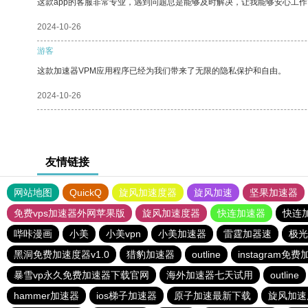
这款app的客服非常专业，遇到问题总是能够及时解决，让我能够安心工作
2024-10-26
游客
这款加速器VPM应用程序已经为我们带来了无限的隐私保护和自由。
2024-10-26
友情链接
网站地图
QuickQ
旋风加速度器
旋风加速
坚果加速器
免费vps加速器外网苹果版
旋风加速度器
快连加速器
快连
哔咔漫画
小美
小美vpn
小美加速器
雷霆加器速
极光
黑洞免费加速度器v1.0
猎豹加速器
outline
instagram免
暴雪vp永久免费加速器下载官网
海外加速器七天试用
outline
hammer加速器
ios梯子加速器
原子加速最新下载
旋风加速