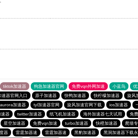
。
tiktok加速器
狗急加速器官网
免费vqn外网加速
小蓝鸟
优
加速器官网入口
原子加速器
快鸭加速器
快柠檬加速器
旋风
aurora加速器
tyl加速器官网
旋风加速官网下载
ios加速器
费加速器
twitter加速器
纸飞机加速器
海外加速器七天试用
免费
星空加速器
免费vqn加速
turbo加速器
快橙加速器
爬墙专
度器
雷霆加器速
雷霆加器速
黑豹加速器
黑洞加速器下载永