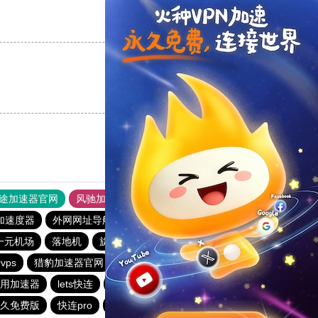
支持
[0]
反对
[0]
支持
[0]
反对
[0]
途加速器官网
风驰加速器
旋风加速器
加速度器
外网网址导航
软件中心
雷霆加速
狂飙加速器
一元机场
落地机
旋风加速度器
快鸭vp加速器
vps
猎豹加速器官网
夏时加速器
用加速器
lets快连
雷霆加速免费永久
猎豹vp加速器官网
久免费版
快连pro
outline
暴雪加速器vp
ios加速器