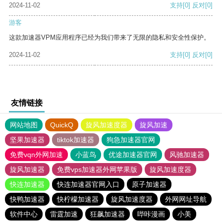
2024-11-02
支持
[0]
反对
[0]
游客
这款加速器VPM应用程序已经为我们带来了无限的隐私和安全性保护。
2024-11-02
支持
[0]
反对
[0]
友情链接
网站地图
QuickQ
旋风加速度器
旋风加速
坚果加速器
tiktok加速器
狗急加速器官网
免费vqn外网加速
小蓝鸟
优途加速器官网
风驰加速器
旋风加速器
免费vps加速器外网苹果版
旋风加速度器
快连加速器
快连加速器官网入口
原子加速器
快鸭加速器
快柠檬加速器
旋风加速度器
外网网址导航
软件中心
雷霆加速
狂飙加速器
哔咔漫画
小美