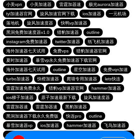
小美vpn
小美加速器
雷霆加器速
极光aurora加速器
tyl加速器官网
旋风加速官网下载
ios加速器
一元机场
落地机
旋风加速度器
快鸭vp加速器
黑洞免费加速度器v1.0
猎豹加速器
outline
instagram免费加速器
twitter加速器
纸飞机加速器
海外加速器七天试用
免费vps
猎豹加速器官网
夏时加速器
暴雪vp永久免费加速器下载官网
海外加速器七天试用
outline
星空加速器
免费vqn加速
turbo加速器
快橙加速器
爬墙专用加速器
lets快连
雷霆加速免费永久
猎豹vp加速器官网
hammer加速器
ios梯子加速器
原子加速最新下载
旋风加速度器
雷霆加器速
雷霆加器速
黑豹加速器
黑洞加速器下载永久免费版
快连pro
outline
暴雪加速器vp
ios加速器
hammer加速器
飞鸟加速器
outline
hammer加速器
快鸭加速器官网
黑洞nvp加速器