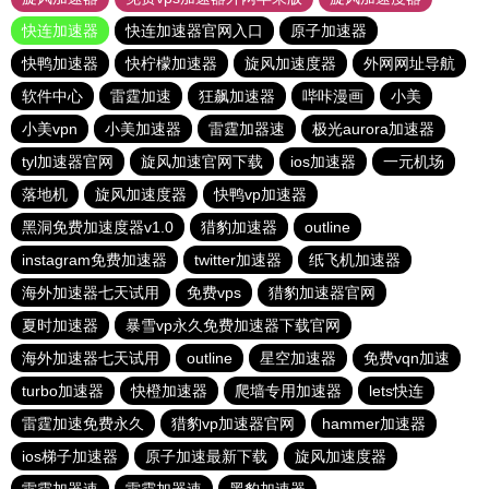
快连加速器
快连加速器官网入口
原子加速器
快鸭加速器
快柠檬加速器
旋风加速度器
外网网址导航
软件中心
雷霆加速
狂飙加速器
哔咔漫画
小美
小美vpn
小美加速器
雷霆加器速
极光aurora加速器
tyl加速器官网
旋风加速官网下载
ios加速器
一元机场
落地机
旋风加速度器
快鸭vp加速器
黑洞免费加速度器v1.0
猎豹加速器
outline
instagram免费加速器
twitter加速器
纸飞机加速器
海外加速器七天试用
免费vps
猎豹加速器官网
夏时加速器
暴雪vp永久免费加速器下载官网
海外加速器七天试用
outline
星空加速器
免费vqn加速
turbo加速器
快橙加速器
爬墙专用加速器
lets快连
雷霆加速免费永久
猎豹vp加速器官网
hammer加速器
ios梯子加速器
原子加速最新下载
旋风加速度器