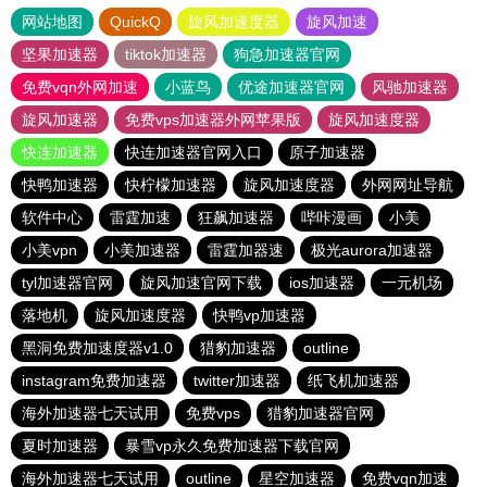
网站地图
QuickQ
旋风加速度器
旋风加速
坚果加速器
tiktok加速器
狗急加速器官网
免费vqn外网加速
小蓝鸟
优途加速器官网
风驰加速器
旋风加速器
免费vps加速器外网苹果版
旋风加速度器
快连加速器
快连加速器官网入口
原子加速器
快鸭加速器
快柠檬加速器
旋风加速度器
外网网址导航
软件中心
雷霆加速
狂飙加速器
哔咔漫画
小美
小美vpn
小美加速器
雷霆加器速
极光aurora加速器
tyl加速器官网
旋风加速官网下载
ios加速器
一元机场
落地机
旋风加速度器
快鸭vp加速器
黑洞免费加速度器v1.0
猎豹加速器
outline
instagram免费加速器
twitter加速器
纸飞机加速器
海外加速器七天试用
免费vps
猎豹加速器官网
夏时加速器
暴雪vp永久免费加速器下载官网
海外加速器七天试用
outline
星空加速器
免费vqn加速