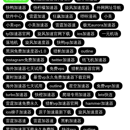
快鸭加速器
快柠檬加速器
旋风加速度器
外网网址导航
软件中心
雷霆加速
狂飙加速器
哔咔漫画
小美
小美vpn
小美加速器
雷霆加器速
极光aurora加速器
tyl加速器官网
旋风加速官网下载
ios加速器
一元机场
落地机
旋风加速度器
快鸭vp加速器
黑洞免费加速度器v1.0
猎豹加速器
outline
instagram免费加速器
twitter加速器
纸飞机加速器
海外加速器七天试用
免费vps
猎豹加速器官网
夏时加速器
暴雪vp永久免费加速器下载官网
海外加速器七天试用
outline
星空加速器
免费vqn加速
turbo加速器
快橙加速器
爬墙专用加速器
lets快连
雷霆加速免费永久
猎豹vp加速器官网
hammer加速器
ios梯子加速器
原子加速最新下载
旋风加速度器
雷霆加器速
雷霆加器速
黑豹加速器
黑洞加速器下载永久免费版
快连pro
outline