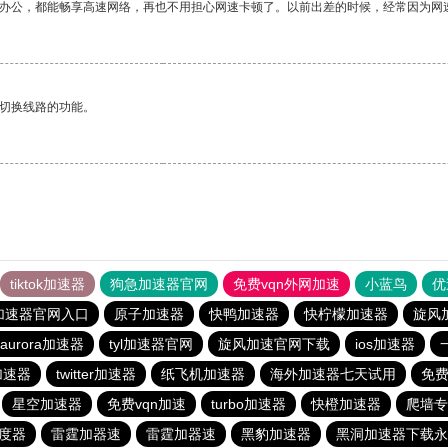
作办公，都能畅享高速网络，再也不用担心网速卡顿了。以前出差的时候，经常因为网
动切换线路的功能。
tiktok加速器
狗急加速器官网
免费vqn外网加速
小蓝鸟
优
加速器官网入口
原子加速器
快鸭加速器
快柠檬加速器
旋风
aurora加速器
tyl加速器官网
旋风加速官网下载
ios加速器
费加速器
twitter加速器
纸飞机加速器
海外加速器七天试用
免费
星空加速器
免费vqn加速
turbo加速器
快橙加速器
爬墙专
度器
雷霆加器速
雷霆加器速
黑豹加速器
黑洞加速器下载永