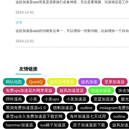
这款加速器app简直是居家旅行必备神器，无论是看视频、玩游戏还是工
2024-12-01
游客
这款加速器app的功能有点单一，可以增加一些新功能，比如增加一个自
2024-12-01
友情链接
网站地图
QuickQ
旋风加速度器
旋风加速
坚果加速器
免费vps加速器外网苹果版
旋风加速度器
快连加速器
快连
哔咔漫画
小美
小美vpn
小美加速器
雷霆加器速
极光
黑洞免费加速度器v1.0
猎豹加速器
outline
instagram免
暴雪vp永久免费加速器下载官网
海外加速器七天试用
outline
hammer加速器
ios梯子加速器
原子加速最新下载
旋风加速