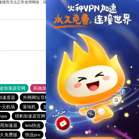
速慢而无法正常使用网络，现在有了这个app，我再也不用担心了。
支持
[0]
反对
[0]
支持
[0]
反对
[0]
途加速器官网
风驰加速器
旋风加速器
加速度器
外网网址导航
软件中心
雷霆加速
狂飙加速器
一元机场
落地机
旋风加速度器
快鸭vp加速器
vps
猎豹加速器官网
夏时加速器
用加速器
lets快连
雷霆加速免费永久
猎豹vp加速器官网
久免费版
快连pro
outline
暴雪加速器vp
ios加速器