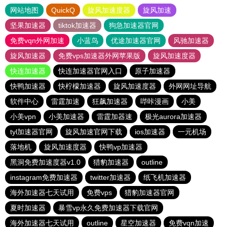
网站地图
QuickQ
旋风加速度器
旋风加速
坚果加速器
tiktok加速器
狗急加速器官网
免费vqn外网加速
小蓝鸟
优途加速器官网
风驰加速器
旋风加速器
免费vps加速器外网苹果版
旋风加速度器
快连加速器
快连加速器官网入口
原子加速器
快鸭加速器
快柠檬加速器
旋风加速度器
外网网址导航
软件中心
雷霆加速
狂飙加速器
哔咔漫画
小美
小美vpn
小美加速器
雷霆加器速
极光aurora加速器
tyl加速器官网
旋风加速官网下载
ios加速器
一元机场
落地机
旋风加速度器
快鸭vp加速器
黑洞免费加速度器v1.0
猎豹加速器
outline
instagram免费加速器
twitter加速器
纸飞机加速器
海外加速器七天试用
免费vps
猎豹加速器官网
夏时加速器
暴雪vp永久免费加速器下载官网
海外加速器七天试用
outline
星空加速器
免费vqn加速