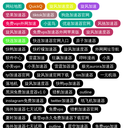
网站地图
QuickQ
旋风加速度器
旋风加速
坚果加速器
tiktok加速器
狗急加速器官网
免费vqn外网加速
小蓝鸟
优途加速器官网
风驰加速器
旋风加速器
免费vps加速器外网苹果版
旋风加速度器
快连加速器
快连加速器官网入口
原子加速器
快鸭加速器
快柠檬加速器
旋风加速度器
外网网址导航
软件中心
雷霆加速
狂飙加速器
哔咔漫画
小美
小美vpn
小美加速器
雷霆加器速
极光aurora加速器
tyl加速器官网
旋风加速官网下载
ios加速器
一元机场
落地机
旋风加速度器
快鸭vp加速器
黑洞免费加速度器v1.0
猎豹加速器
outline
instagram免费加速器
twitter加速器
纸飞机加速器
海外加速器七天试用
免费vps
猎豹加速器官网
夏时加速器
暴雪vp永久免费加速器下载官网
海外加速器七天试用
outline
星空加速器
免费vqn加速