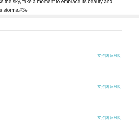
oss the sky, take a moment to embrace its beauty and
e's storms.#3#
支持
[0]
反对
[0]
支持
[0]
反对
[0]
支持
[0]
反对
[0]