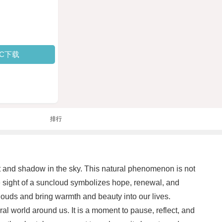
PC下载
排行
t and shadow in the sky. This natural phenomenon is not
he sight of a suncloud symbolizes hope, renewal, and
e clouds and bring warmth and beauty into our lives.
 world around us. It is a moment to pause, reflect, and