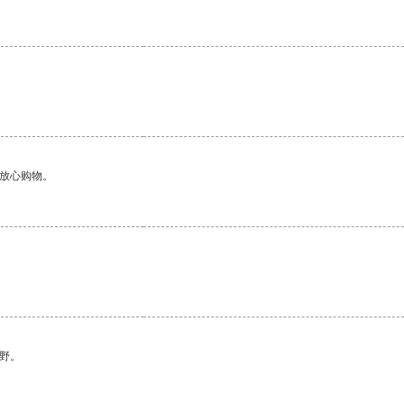
够放心购物。
。
野。