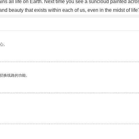
ins all life on Earth. Next time you see a suncloud painted acr
 and beauty that exists within each of us, even in the midst of lif
心。
动切换线路的功能。
。