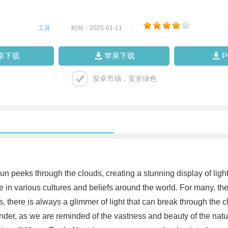
工具
|
时间：2025-01-11
|
卓下载
苹果下载
安卓市场，安全绿色
n peeks through the clouds, creating a stunning display of ligh
nce in various cultures and beliefs around the world. For many, t
imes, there is always a glimmer of light that can break through th
r, as we are reminded of the vastness and beauty of the natural