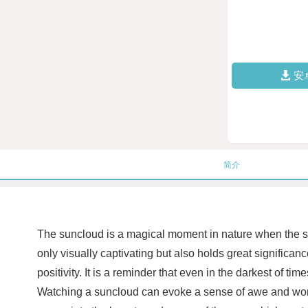
安
简介
The suncloud is a magical moment in nature when the su
only visually captivating but also holds great significa
positivity. It is a reminder that even in the darkest of t
Watching a suncloud can evoke a sense of awe and wonde