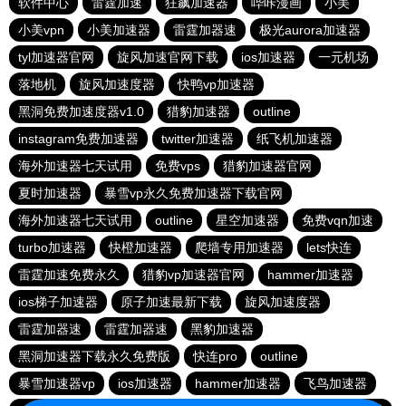
软件中心
雷霆加速
狂飙加速器
哔咔漫画
小美
小美vpn
小美加速器
雷霆加器速
极光aurora加速器
tyl加速器官网
旋风加速官网下载
ios加速器
一元机场
落地机
旋风加速度器
快鸭vp加速器
黑洞免费加速度器v1.0
猎豹加速器
outline
instagram免费加速器
twitter加速器
纸飞机加速器
海外加速器七天试用
免费vps
猎豹加速器官网
夏时加速器
暴雪vp永久免费加速器下载官网
海外加速器七天试用
outline
星空加速器
免费vqn加速
turbo加速器
快橙加速器
爬墙专用加速器
lets快连
雷霆加速免费永久
猎豹vp加速器官网
hammer加速器
ios梯子加速器
原子加速最新下载
旋风加速度器
雷霆加器速
雷霆加器速
黑豹加速器
黑洞加速器下载永久免费版
快连pro
outline
暴雪加速器vp
ios加速器
hammer加速器
飞鸟加速器