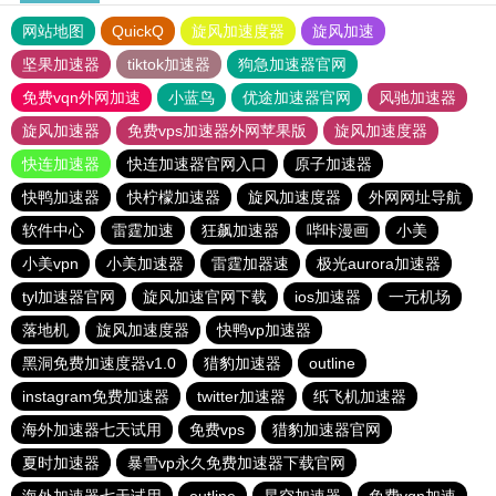
网站地图
QuickQ
旋风加速度器
旋风加速
坚果加速器
tiktok加速器
狗急加速器官网
免费vqn外网加速
小蓝鸟
优途加速器官网
风驰加速器
旋风加速器
免费vps加速器外网苹果版
旋风加速度器
快连加速器
快连加速器官网入口
原子加速器
快鸭加速器
快柠檬加速器
旋风加速度器
外网网址导航
软件中心
雷霆加速
狂飙加速器
哔咔漫画
小美
小美vpn
小美加速器
雷霆加器速
极光aurora加速器
tyl加速器官网
旋风加速官网下载
ios加速器
一元机场
落地机
旋风加速度器
快鸭vp加速器
黑洞免费加速度器v1.0
猎豹加速器
outline
instagram免费加速器
twitter加速器
纸飞机加速器
海外加速器七天试用
免费vps
猎豹加速器官网
夏时加速器
暴雪vp永久免费加速器下载官网