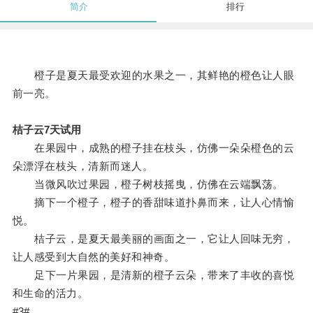
简介
排行
橙子是夏天最受欢迎的水果之一，其鲜艳的橙色让人眼
前一亮。
桔子云7天试用
在果园中，成熟的橙子挂在枝头，仿佛一朵朵橙色的云
朵漂浮在枝头，清新而迷人。
当微风吹过果园，橙子树枝摇曳，仿佛在云端飘荡。
摘下一个橙子，橙子的香甜味道扑鼻而来，让人心情愉
悦。
桔子云，是夏天最美丽的画面之一，它让人回味无穷，
让人感受到大自然的美好和神奇。
足下一片果园，是清新的橙子云朵，带来了丰收的喜悦
和生命的活力。
#3#