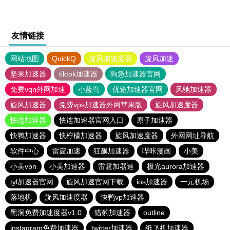
友情链接
网站地图
QuickQ
旋风加速度器
旋风加速
坚果加速器
tiktok加速器
狗急加速器官网
免费vqn外网加速
小蓝鸟
优途加速器官网
风驰加速器
旋风加速器
免费vps加速器外网苹果版
旋风加速度器
快连加速器
快连加速器官网入口
原子加速器
快鸭加速器
快柠檬加速器
旋风加速度器
外网网址导航
软件中心
雷霆加速
狂飙加速器
哔咔漫画
小美
小美vpn
小美加速器
雷霆加器速
极光aurora加速器
tyl加速器官网
旋风加速官网下载
ios加速器
一元机场
落地机
旋风加速度器
快鸭vp加速器
黑洞免费加速度器v1.0
猎豹加速器
outline
instagram免费加速器
twitter加速器
纸飞机加速器