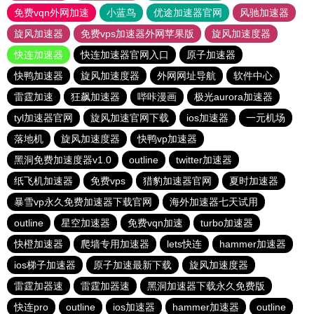
免费vqn外网加速
小蓝鸟
优途加速器官网
风驰加速器
旋风加速器
免费vps加速器外网苹果版
旋风加速度器
快连加速器
快连加速器官网入口
原子加速器
快鸭加速器
旋风加速度器
外网网址导航
软件中心
雷霆加速
狂飙加速器
哔咔漫画
极光aurora加速器
tyl加速器官网
旋风加速官网下载
ios加速器
一元机场
落地机
旋风加速度器
快鸭vp加速器
黑洞免费加速度器v1.0
outline
twitter加速器
纸飞机加速器
免费vps
猎豹加速器官网
夏时加速器
暴雪vp永久免费加速器下载官网
海外加速器七天试用
outline
星空加速器
免费vqn加速
turbo加速器
快橙加速器
爬墙专用加速器
lets快连
hammer加速器
ios梯子加速器
原子加速最新下载
旋风加速度器
雷霆加器速
雷霆加器速
黑洞加速器下载永久免费版
快连pro
outline
ios加速器
hammer加速器
outline