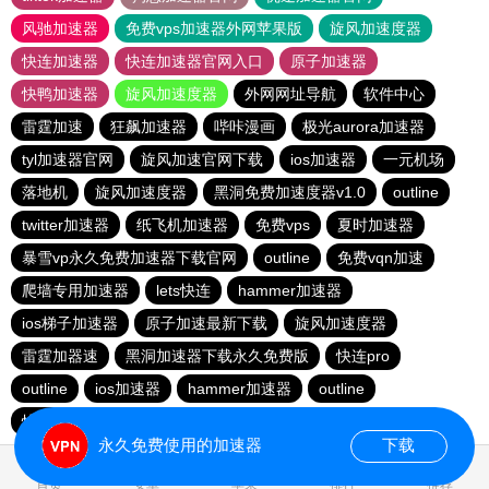
风驰加速器
免费vps加速器外网苹果版
旋风加速度器
快连加速器
快连加速器官网入口
原子加速器
快鸭加速器
旋风加速度器
外网网址导航
软件中心
雷霆加速
狂飙加速器
哔咔漫画
极光aurora加速器
tyl加速器官网
旋风加速官网下载
ios加速器
一元机场
落地机
旋风加速度器
黑洞免费加速度器v1.0
outline
twitter加速器
纸飞机加速器
免费vps
夏时加速器
暴雪vp永久免费加速器下载官网
outline
免费vqn加速
爬墙专用加速器
lets快连
hammer加速器
ios梯子加速器
原子加速最新下载
旋风加速度器
雷霆加器速
黑洞加速器下载永久免费版
快连pro
outline
ios加速器
hammer加速器
outline
快鸭加速器官网
永久免费使用的加速器
下载
0.066879s
首页
安卓
苹果
排行
推荐