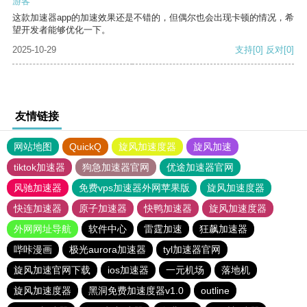
游客
这款加速器app的加速效果还是不错的，但偶尔也会出现卡顿的情况，希
望开发者能够优化一下。
2025-10-29
支持
[0]
反对
[0]
友情链接
网站地图
QuickQ
旋风加速度器
旋风加速
tiktok加速器
狗急加速器官网
优途加速器官网
风驰加速器
免费vps加速器外网苹果版
旋风加速度器
快连加速器
原子加速器
快鸭加速器
旋风加速度器
外网网址导航
软件中心
雷霆加速
狂飙加速器
哔咔漫画
极光aurora加速器
tyl加速器官网
旋风加速官网下载
ios加速器
一元机场
落地机
旋风加速度器
黑洞免费加速度器v1.0
outline