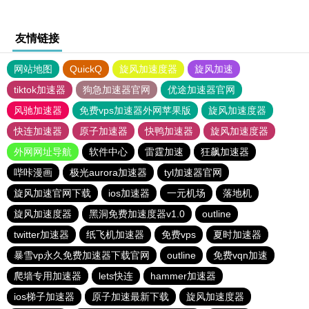
友情链接
网站地图
QuickQ
旋风加速度器
旋风加速
tiktok加速器
狗急加速器官网
优途加速器官网
风驰加速器
免费vps加速器外网苹果版
旋风加速度器
快连加速器
原子加速器
快鸭加速器
旋风加速度器
外网网址导航
软件中心
雷霆加速
狂飙加速器
哔咔漫画
极光aurora加速器
tyl加速器官网
旋风加速官网下载
ios加速器
一元机场
落地机
旋风加速度器
黑洞免费加速度器v1.0
outline
twitter加速器
纸飞机加速器
免费vps
夏时加速器
暴雪vp永久免费加速器下载官网
outline
免费vqn加速
爬墙专用加速器
lets快连
hammer加速器
ios梯子加速器
原子加速最新下载
旋风加速度器