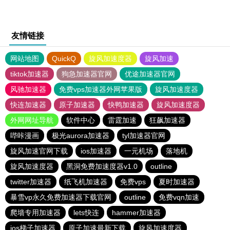
友情链接
网站地图
QuickQ
旋风加速度器
旋风加速
tiktok加速器
狗急加速器官网
优途加速器官网
风驰加速器
免费vps加速器外网苹果版
旋风加速度器
快连加速器
原子加速器
快鸭加速器
旋风加速度器
外网网址导航
软件中心
雷霆加速
狂飙加速器
哔咔漫画
极光aurora加速器
tyl加速器官网
旋风加速官网下载
ios加速器
一元机场
落地机
旋风加速度器
黑洞免费加速度器v1.0
outline
twitter加速器
纸飞机加速器
免费vps
夏时加速器
暴雪vp永久免费加速器下载官网
outline
免费vqn加速
爬墙专用加速器
lets快连
hammer加速器
ios梯子加速器
原子加速最新下载
旋风加速度器