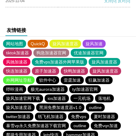
2025-11-04
支持
[0]
反对
[0]
友情链接
网站地图
QuickQ
旋风加速度器
旋风加速
tiktok加速器
狗急加速器官网
优途加速器官网
风驰加速器
免费vps加速器外网苹果版
旋风加速度器
快连加速器
原子加速器
快鸭加速器
旋风加速度器
外网网址导航
软件中心
雷霆加速
狂飙加速器
哔咔漫画
极光aurora加速器
tyl加速器官网
旋风加速官网下载
ios加速器
一元机场
落地机
旋风加速度器
黑洞免费加速度器v1.0
outline
twitter加速器
纸飞机加速器
免费vps
夏时加速器
暴雪vp永久免费加速器下载官网
outline
免费vqn加速
爬墙专用加速器
lets快连
hammer加速器