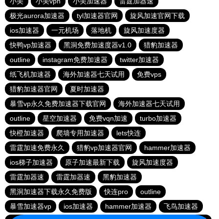
小美
小美vpn
小美加速器
雷霆加器速
极光aurora加速器
tyl加速器官网
旋风加速官网下载
ios加速器
一元机场
落地机
旋风加速度器
快鸭vp加速器
黑洞免费加速度器v1.0
猎豹加速器
outline
instagram免费加速器
twitter加速器
纸飞机加速器
海外加速器七天试用
免费vps
猎豹加速器官网
夏时加速器
暴雪vp永久免费加速器下载官网
海外加速器七天试用
outline
星空加速器
免费vqn加速
turbo加速器
快橙加速器
爬墙专用加速器
lets快连
雷霆加速免费永久
猎豹vp加速器官网
hammer加速器
ios梯子加速器
原子加速最新下载
旋风加速度器
雷霆加器速
雷霆加器速
黑豹加速器
黑洞加速器下载永久免费版
快连pro
outline
暴雪加速器vp
ios加速器
hammer加速器
飞鸟加速器