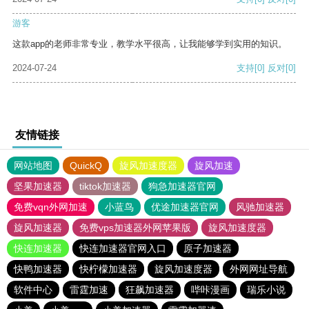
游客
这款app的老师非常专业，教学水平很高，让我能够学到实用的知识。
2024-07-24
支持
[0]
反对
[0]
友情链接
网站地图
QuickQ
旋风加速度器
旋风加速
坚果加速器
tiktok加速器
狗急加速器官网
免费vqn外网加速
小蓝鸟
优途加速器官网
风驰加速器
旋风加速器
免费vps加速器外网苹果版
旋风加速度器
快连加速器
快连加速器官网入口
原子加速器
快鸭加速器
快柠檬加速器
旋风加速度器
外网网址导航
软件中心
雷霆加速
狂飙加速器
哔咔漫画
瑞乐小说