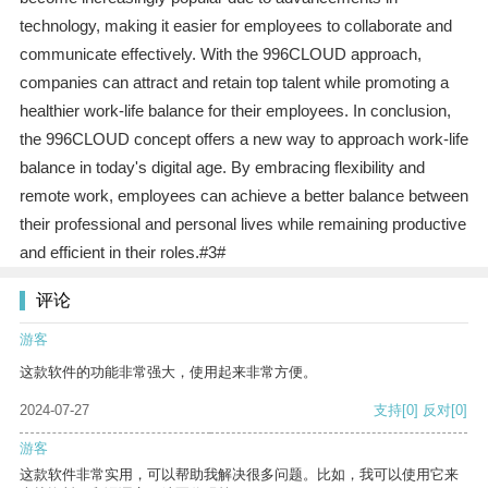
technology, making it easier for employees to collaborate and
communicate effectively. With the 996CLOUD approach,
companies can attract and retain top talent while promoting a
healthier work-life balance for their employees. In conclusion,
the 996CLOUD concept offers a new way to approach work-life
balance in today's digital age. By embracing flexibility and
remote work, employees can achieve a better balance between
their professional and personal lives while remaining productive
and efficient in their roles.#3#
评论
游客
这款软件的功能非常强大，使用起来非常方便。
2024-07-27
支持
[0]
反对
[0]
游客
这款软件非常实用，可以帮助我解决很多问题。比如，我可以使用它来