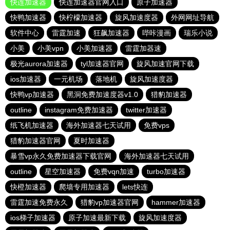
快连加速器
快连加速器官网入口
原子加速器
快鸭加速器
快柠檬加速器
旋风加速度器
外网网址导航
软件中心
雷霆加速
狂飙加速器
哔咔漫画
瑞乐小说
小美
小美vpn
小美加速器
雷霆加器速
极光aurora加速器
tyl加速器官网
旋风加速官网下载
ios加速器
一元机场
落地机
旋风加速度器
快鸭vp加速器
黑洞免费加速度器v1.0
猎豹加速器
outline
instagram免费加速器
twitter加速器
纸飞机加速器
海外加速器七天试用
免费vps
猎豹加速器官网
夏时加速器
暴雪vp永久免费加速器下载官网
海外加速器七天试用
outline
星空加速器
免费vqn加速
turbo加速器
快橙加速器
爬墙专用加速器
lets快连
雷霆加速免费永久
猎豹vp加速器官网
hammer加速器
ios梯子加速器
原子加速最新下载
旋风加速度器