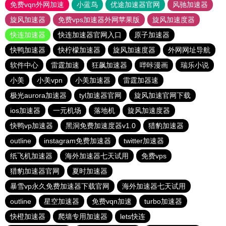
免费vqn外网加速
小蓝鸟
优途加速器官网
风驰加速器
旋风加速器
免费vps加速器外网苹果版
旋风加速度器
快连加速器
快连加速器官网入口
原子加速器
快鸭加速器
快柠檬加速器
旋风加速度器
外网网址导航
软件中心
雷霆加速
狂飙加速器
哔咔漫画
瑞乐小说
小美
小美vpn
小美加速器
雷霆加器速
极光aurora加速器
tyl加速器官网
旋风加速官网下载
ios加速器
一元机场
落地机
旋风加速度器
快鸭vp加速器
黑洞免费加速度器v1.0
猎豹加速器
outline
instagram免费加速器
twitter加速器
纸飞机加速器
海外加速器七天试用
免费vps
猎豹加速器官网
夏时加速器
暴雪vp永久免费加速器下载官网
海外加速器七天试用
outline
星空加速器
免费vqn加速
turbo加速器
快橙加速器
爬墙专用加速器
lets快连