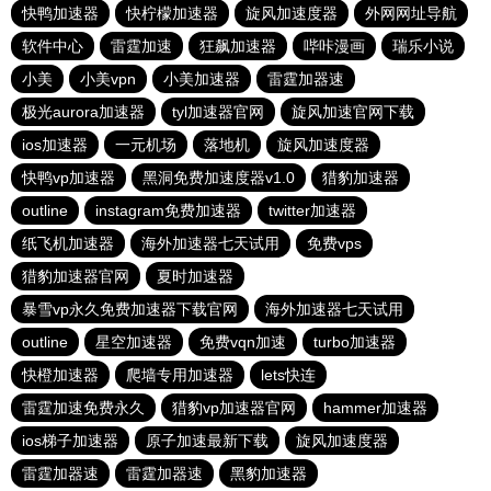
快鸭加速器
快柠檬加速器
旋风加速度器
外网网址导航
软件中心
雷霆加速
狂飙加速器
哔咔漫画
瑞乐小说
小美
小美vpn
小美加速器
雷霆加器速
极光aurora加速器
tyl加速器官网
旋风加速官网下载
ios加速器
一元机场
落地机
旋风加速度器
快鸭vp加速器
黑洞免费加速度器v1.0
猎豹加速器
outline
instagram免费加速器
twitter加速器
纸飞机加速器
海外加速器七天试用
免费vps
猎豹加速器官网
夏时加速器
暴雪vp永久免费加速器下载官网
海外加速器七天试用
outline
星空加速器
免费vqn加速
turbo加速器
快橙加速器
爬墙专用加速器
lets快连
雷霆加速免费永久
猎豹vp加速器官网
hammer加速器
ios梯子加速器
原子加速最新下载
旋风加速度器
雷霆加器速
雷霆加器速
黑豹加速器