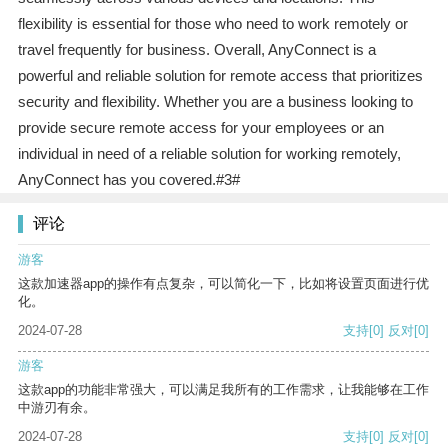
flexibility is essential for those who need to work remotely or
travel frequently for business. Overall, AnyConnect is a
powerful and reliable solution for remote access that prioritizes
security and flexibility. Whether you are a business looking to
provide secure remote access for your employees or an
individual in need of a reliable solution for working remotely,
AnyConnect has you covered.#3#
评论
游客
这款加速器app的操作有点复杂，可以简化一下，比如将设置页面进行优
化。
2024-07-28
支持
[0]
反对
[0]
游客
这款app的功能非常强大，可以满足我所有的工作需求，让我能够在工作
中游刃有余。
2024-07-28
支持
[0]
反对
[0]