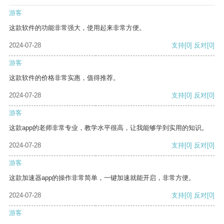
游客
这款软件的功能非常强大，使用起来非常方便。
2024-07-28
支持
[0]
反对
[0]
游客
这款软件的价格非常实惠，值得推荐。
2024-07-28
支持
[0]
反对
[0]
游客
这款app的老师非常专业，教学水平很高，让我能够学到实用的知识。
2024-07-28
支持
[0]
反对
[0]
游客
这款加速器app的操作非常简单，一键加速就能开启，非常方便。
2024-07-28
支持
[0]
反对
[0]
游客