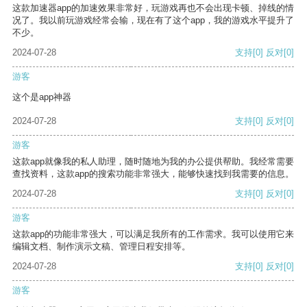
这款加速器app的加速效果非常好，玩游戏再也不会出现卡顿、掉线的情
况了。我以前玩游戏经常会输，现在有了这个app，我的游戏水平提升了
不少。
2024-07-28
支持
[0]
反对
[0]
游客
这个是app神器
2024-07-28
支持
[0]
反对
[0]
游客
这款app就像我的私人助理，随时随地为我的办公提供帮助。我经常需要
查找资料，这款app的搜索功能非常强大，能够快速找到我需要的信息。
2024-07-28
支持
[0]
反对
[0]
游客
这款app的功能非常强大，可以满足我所有的工作需求。我可以使用它来
编辑文档、制作演示文稿、管理日程安排等。
2024-07-28
支持
[0]
反对
[0]
游客