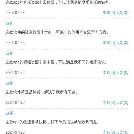
这款app的音乐资源非常优质，可以让我尽情享受音乐的魅力。
2024-07-28
支持
[0]
反对
[0]
游客
这款软件的社区氛围非常好，可以与其他用户交流学习心得。
2024-07-28
支持
[0]
反对
[0]
游客
这款app的视频资源非常丰富，可以满足我不同的娱乐需求。
2024-07-28
支持
[0]
反对
[0]
游客
这款软件简直是神器，解决了我所有问题。
2024-07-28
支持
[0]
反对
[0]
游客
这款app的物流非常快捷，我下单后很快就能收到商品。
2024-07-28
支持
[0]
反对
[0]