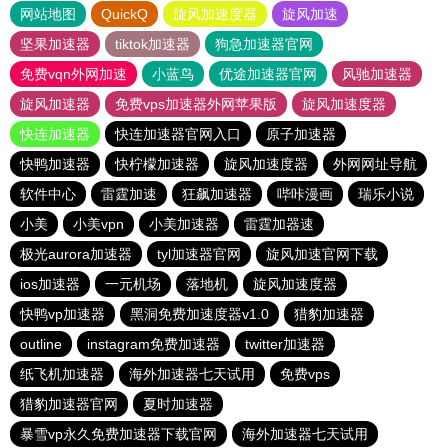
网站地图
QuickQ
旋风加速度器
旋风加速
坚果加速器
tiktok加速器
狗急加速器官网
免费vqn外网加速
小蓝鸟
优途加速器官网
风驰加速器
旋风加速器
免费vps加速器外网苹果版
旋风加速度器
快连加速器
快连加速器官网入口
原子加速器
快鸭加速器
快柠檬加速器
旋风加速度器
外网网址导航
软件中心
雷霆加速
狂飙加速器
哔咔漫画
瑞乐小说
小美
小美vpn
小美加速器
雷霆加器速
极光aurora加速器
tyl加速器官网
旋风加速官网下载
ios加速器
一元机场
落地机
旋风加速度器
快鸭vp加速器
黑洞免费加速度器v1.0
猎豹加速器
outline
instagram免费加速器
twitter加速器
纸飞机加速器
海外加速器七天试用
免费vps
猎豹加速器官网
夏时加速器
暴雪vp永久免费加速器下载官网
海外加速器七天试用