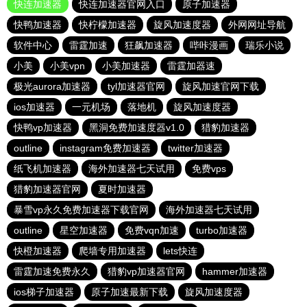
快连加速器
快连加速器官网入口
原子加速器
快鸭加速器
快柠檬加速器
旋风加速度器
外网网址导航
软件中心
雷霆加速
狂飙加速器
哔咔漫画
瑞乐小说
小美
小美vpn
小美加速器
雷霆加器速
极光aurora加速器
tyl加速器官网
旋风加速官网下载
ios加速器
一元机场
落地机
旋风加速度器
快鸭vp加速器
黑洞免费加速度器v1.0
猎豹加速器
outline
instagram免费加速器
twitter加速器
纸飞机加速器
海外加速器七天试用
免费vps
猎豹加速器官网
夏时加速器
暴雪vp永久免费加速器下载官网
海外加速器七天试用
outline
星空加速器
免费vqn加速
turbo加速器
快橙加速器
爬墙专用加速器
lets快连
雷霆加速免费永久
猎豹vp加速器官网
hammer加速器
ios梯子加速器
原子加速最新下载
旋风加速度器